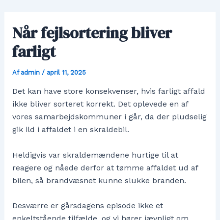
Gå
til
Når fejlsortering bliver
indholdet
farligt
Af
admin
/
april 11, 2025
Det kan have store konsekvenser, hvis farligt affald
ikke bliver sorteret korrekt. Det oplevede en af
vores samarbejdskommuner i går, da der pludselig
gik ild i affaldet i en skraldebil.
Heldigvis var skraldemændene hurtige til at
reagere og nåede derfor at tømme affaldet ud af
bilen, så brandvæsnet kunne slukke branden.
Desværre er gårsdagens episode ikke et
enkeltstående tilfælde, og vi hører jævnligt om